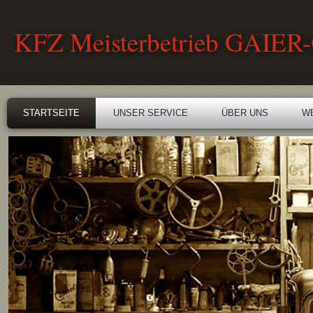
KFZ Meisterbetrieb GAI
STARTSEITE
UNSER SERVICE
ÜBER UNS
W